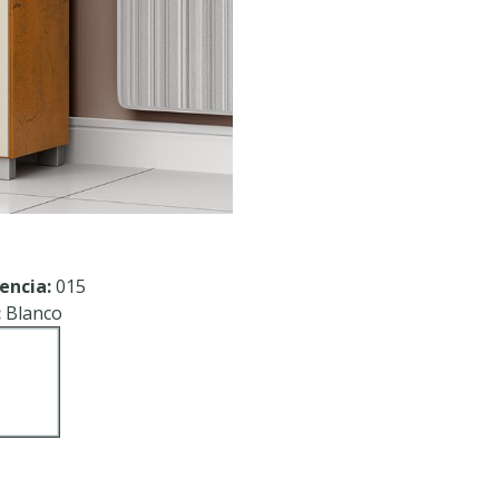
encia:
015
:
Blanco