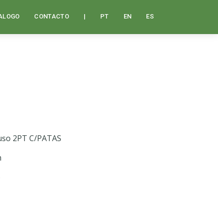
ALOGO
CONTACTO
|
PT
EN
ES
iuso 2PT C/PATAS
m
)