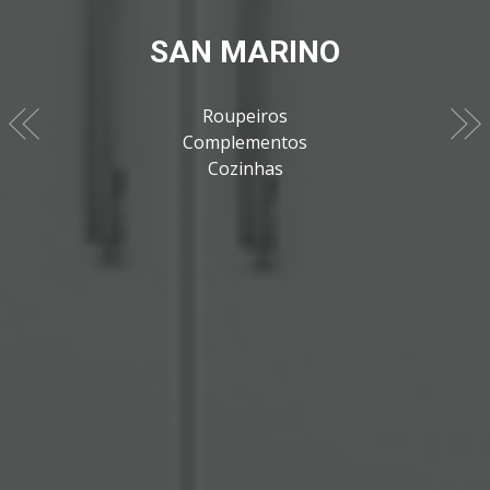
SAN MARINO
SAN MARINO
Roupeiros
Previous
Ne
Complementos
Cozinhas