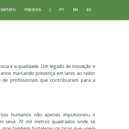
CONTATO
PEDIDOS
|
PT
EN
ES
ncia e a qualidade. Um legado de inovação e
50 anos marcando presença em lares ao redor
de profissionais que contribuíram para a
cursos humanos não apenas impulsionou o
em seus 70 mil metros quadrados onde se
il, mas também fortaleceu os laços que unem