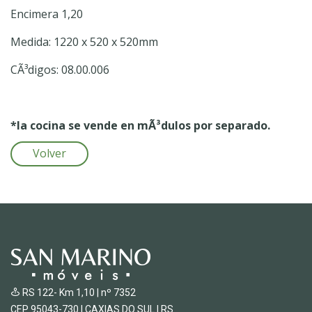
Encimera 1,20
Medida: 1220 x 520 x 520mm
CÃ³digos: 08.00.006
*la cocina se vende en mÃ³dulos por separado.
Volver
RS 122- Km 1,10 | nº 7352
CEP 95043-730 | CAXIAS DO SUL | RS