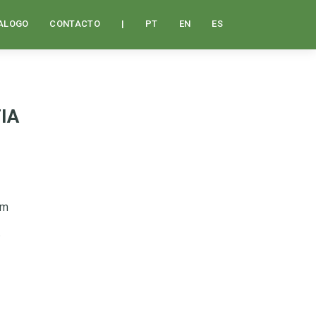
ALOGO
CONTACTO
|
PT
EN
ES
FIA
mm
)