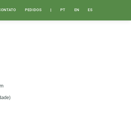
CONTATO
PEDIDOS
|
PT
EN
ES
mm
dade)